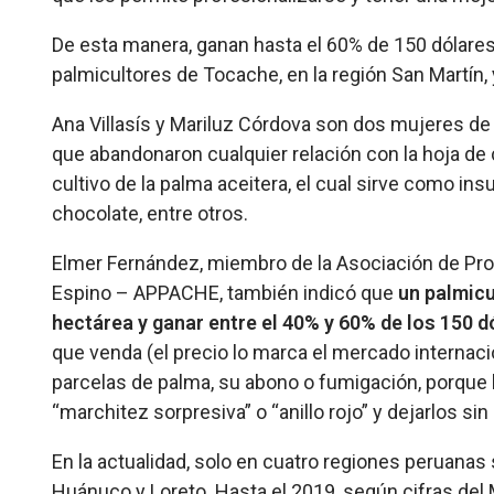
De esta manera, ganan hasta el 60% de 150 dólares
palmicultores de Tocache, en la región San Martín, y
Ana Villasís y Mariluz Córdova son dos mujeres de 
que abandonaron cualquier relación con la hoja de 
cultivo de la palma aceitera, el cual sirve como in
chocolate, entre otros.
Elmer Fernández, miembro de la Asociación de Pr
Espino – APPACHE, también indicó que
un palmicu
hectárea y ganar entre el 40% y 60% de los 150 
que venda (el precio lo marca el mercado internacio
parcelas de palma, su abono o fumigación, porque 
“marchitez sorpresiva” o “anillo rojo” y dejarlos si
En la actualidad, solo en cuatro regiones peruanas s
Huánuco y Loreto. Hasta el 2019, según cifras del M