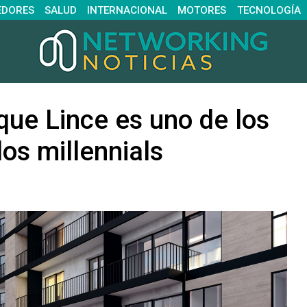
EDORES
SALUD
INTERNACIONAL
MOTORES
TECNOLOGÍA
que Lince es uno de los
los millennials