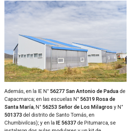
Además, en la IE N°
56277 San Antonio de Padua
de
Capacmarca; en las escuelas N°
56319 Rosa de
Santa María
, N°
56253 Señor de Los Milagros
y N°
501373
del distrito de Santo Tomás, en
Chumbivilcas); y en la
IE 56337
de Pitumarca, se
instalaron dos aulas modulares y un kit de