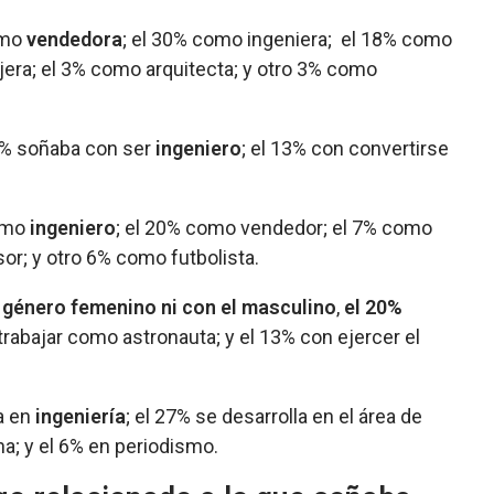
omo
vendedora
; el 30% como ingeniera; el 18% como
jera; el 3% como arquitecta; y otro 3% como
31% soñaba con ser
ingeniero
; el 13% con convertirse
como
ingeniero
; el 20% como vendedor; el 7% como
or; y otro 6% como futbolista.
l género femenino ni con el masculino
,
el 20%
 trabajar como astronauta; y el 13% con ejercer el
a en
ingeniería
; el 27% se desarrolla en el área de
na; y el 6% en periodismo.