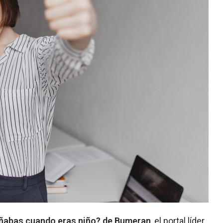
oñabas cuando eras niño? de Bumeran
, el portal líder