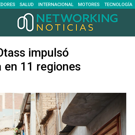
EDORES
SALUD
INTERNACIONAL
MOTORES
TECNOLOGÍA
Otass impulsó
a en 11 regiones