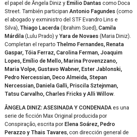
el papel de Ângela Diniz y
Emilio Dantas
como Doca
Street. También participan
Antonio Fagundes
(como
el abogado y exministro del STF Evandro Lins e
Silva),
Thiago Lacerda
(Ibrahim Sued),
Camila
Márdila
(Lulu Prado) y
Yara de Novaes
(Maria Diniz).
Completan el reparto
Thelmo Fernandes, Renata
Gaspar, Tóia Ferraz, Carolina Ferman, Joaquim
Lopes, Emílio de Mello, Marina Provenzzano,
Maria Volpe, Gustavo Wabner, Ester Jablonski,
Pedro Nercessian, Deco Almeida, Stepan
Nercessian, Daniela Galli, Priscila Sztejnman,
Tatsu Carvalho, Charles Fricks y Alli Willow
.
ÂNGELA DINIZ: ASESINADA Y CONDENADA
es una
serie de ficción Max Original producida por
Conspiração, escrita por
Elena Soárez, Pedro
Perazzo y Thais Tavares
, con dirección general de