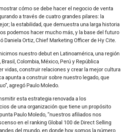
mostrar cómo se debe hacer el negocio de venta
urando a través de cuatro grandes pilares: la
jor; la estabilidad, que demuestra una larga historia
 juntos podemos hacer mucho más,
y la base del futuro
icó Daniela Ortiz, Chief Marketing Officer de Hy Cite.
icimos nuestro debut en Latinoamérica, una región
Brasil, Colombia, México, Perú y República
idas, construir relaciones y crear la mejor cultura
ca apunta a construir sobre nuestro legado, que
nuo”, agregó Paulo Moledo.
smitir esta estrategia renovada a los
ios de una organización que tiene un propósito
unta Paulo Moledo, “nuestros afiliados nos
scenso en el ranking Global 100 de Direct Selling
randes del mundo, en donde hoy somos la número