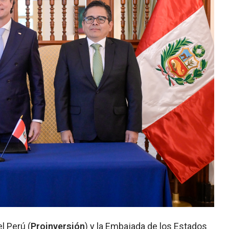
l Perú (
Proinversión
) y la Embajada de los Estados