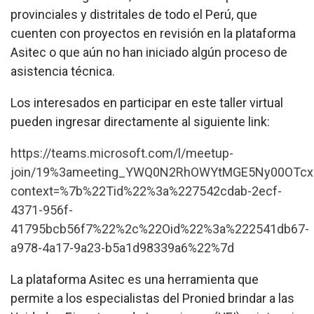
provinciales y distritales de todo el Perú, que
cuenten con proyectos en revisión en la plataforma
Asitec o que aún no han iniciado algún proceso de
asistencia técnica.
Los interesados en participar en este taller virtual
pueden ingresar directamente al siguiente link:
https://teams.microsoft.com/l/meetup-
join/19%3ameeting_YWQ0N2RhOWYtMGE5Ny00OTcxL
context=%7b%22Tid%22%3a%227542cdab-2ecf-
4371-956f-
41795bcb56f7%22%2c%22Oid%22%3a%222541db67-
a978-4a17-9a23-b5a1d98339a6%22%7d
La plataforma Asitec es una herramienta que
permite a los especialistas del Pronied brindar a las