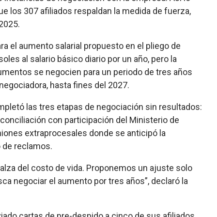
e los 307 afiliados respaldan la medida de fuerza,
 2025.
a el aumento salarial propuesto en el pliego de
les al salario básico diario por un año, pero la
umentos se negocien para un periodo de tres años
negociadora, hasta fines del 2027.
pletó las tres etapas de negociación sin resultados:
conciliación con participación del Ministerio de
niones extraprocesales donde se anticipó la
go de reclamos.
l alza del costo de vida. Proponemos un ajuste solo
sca negociar el aumento por tres años”, declaró la
ado cartas de pre-despido a cinco de sus afiliados