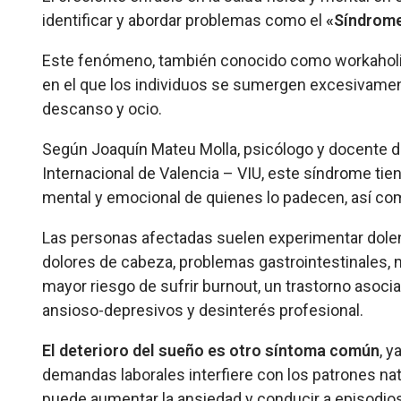
identificar y abordar problemas como el
«Síndrome
Este fenómeno, también conocido como workaholic
en el que los individuos se sumergen excesivament
descanso y ocio.
Según Joaquín Mateu Molla, psicólogo y docente de 
Internacional de Valencia – VIU, este síndrome tien
mental y emocional de quienes lo padecen, así co
Las personas afectadas suelen experimentar dolen
dolores de cabeza, problemas gastrointestinales,
mayor riesgo de sufrir burnout, un trastorno asoci
ansioso-depresivos y desinterés profesional.
El deterioro del sueño es otro síntoma común
, y
demandas laborales interfiere con los patrones na
puede aumentar la ansiedad y conducir a episodio